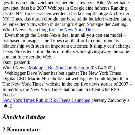
geschlossen hatte, zeichnet er eher ein schwarzes Bild. Winer hatte
gewettet, dass bis 2007 Weblogs in Google eine höheres Ranking
als die NY Times erzielen werden. Das kostenpflichtige Archiv der
NY Times, das durch Google nur beschränkt indiziert werden kann,
sei eines der Schwächen in der langfristigen Strategie der Zeitung.
Wired News:
Searching for The New York Times
«Even though the Lexis-Nexis deal is an all-you-can-eat model –
not based on usage – the Times can ill afford to undermine its
relationship with such an important customer. It simply can’t charge
Lexis-Nexis tens of millions of dollars while giving away the same
content free over the Web.»
Dazu passend:
Wired News:
Making a Bet You Can Sleep In
(03.04.2002)
«Weblogger Dave Winer has bet against The New York Times
Digital CEO Martin Nisenholtz that weblogs will rank higher than
The New York Times‘ website in the top five news stories of 2007.»
Immerhin, die New York Times hat nun auch öffentliche RSS-
Feeds:
New York Times Public RSS Feeds Launched
(Jeremy Zawodny’s
blog)
Ähnliche Beiträge
2 Kommentare