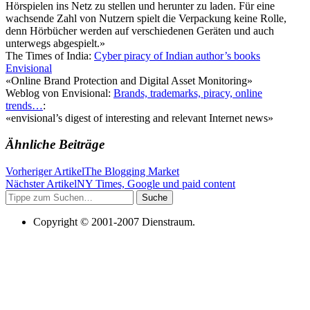
Hörspielen ins Netz zu stellen und herunter zu laden. Für eine
wachsende Zahl von Nutzern spielt die Verpackung keine Rolle,
denn Hörbücher werden auf verschiedenen Geräten und auch
unterwegs abgespielt.»
The Times of India:
Cyber piracy of Indian author’s books
Envisional
«Online Brand Protection and Digital Asset Monitoring»
Weblog von Envisional:
Brands, trademarks, piracy, online
trends…
:
«envisional’s digest of interesting and relevant Internet news»
Ähnliche Beiträge
Vorheriger Artikel
The Blogging Market
Nächster Artikel
NY Times, Google und paid content
Suche
Copyright © 2001-2007 Dienstraum.