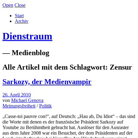
Open
Close
Start
Archiv
Dienstraum
— Medienblog
Alle Artikel mit dem Schlagwort:
Zensur
Sarkozy, der Medienvampir
26. April 2010
von
Michael Genova
Meinungsfreiheit
/
Politik
„Casse-toi pauvre con!“, auf Deutsch: „Hau ab, Du Idiot“ – das sind
die Worte mit denen es der französische Präsident Sarkozy auf
Youtube zu Berühmtheit gebracht hat. Auslöser für den Ausraster
aus dem Jahre 2008 war ein Besucher, der dem Präsidenten auf der