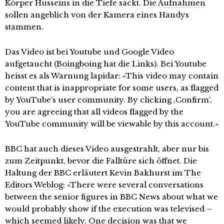
Körper Husseins in die Tiefe sackt. Die
Aufnahmen
sollen angeblich von der Kamera eines Handys
stammen.
Das Video ist bei Youtube und Google Video
aufgetaucht (
Boingboing
hat die Links). Bei Youtube
heisst es als Warnung lapidar: «This video may contain
content that is inappropriate for some users, as flagged
by YouTube’s user community. By clicking ‚Confirm‘,
you are agreeing that all videos flagged by the
YouTube community will be viewable by this account.»
BBC hat auch dieses Video ausgestrahlt, aber nur bis
zum Zeitpunkt, bevor die Falltüre sich öffnet. Die
Haltung der BBC erläutert Kevin Bakhurst im
The
Editors Weblog
: «There were several conversations
between the senior figures in BBC News about what we
would probably show if the execution was televised –
which seemed likely. One decision was that we