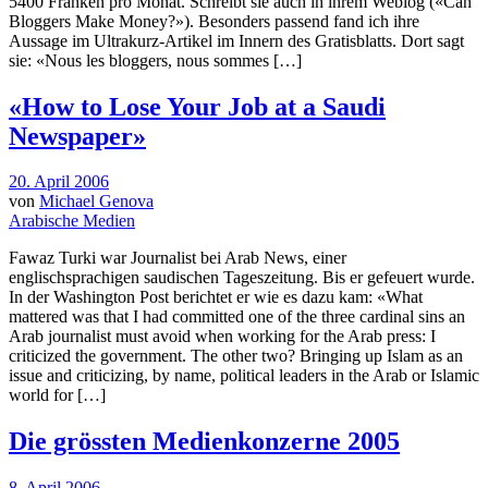
5400 Franken pro Monat. Schreibt sie auch in ihrem Weblog («Can
Bloggers Make Money?»). Besonders passend fand ich ihre
Aussage im Ultrakurz-Artikel im Innern des Gratisblatts. Dort sagt
sie: «Nous les bloggers, nous sommes […]
«How to Lose Your Job at a Saudi
Newspaper»
20. April 2006
von
Michael Genova
Arabische Medien
Fawaz Turki war Journalist bei Arab News, einer
englischsprachigen saudischen Tageszeitung. Bis er gefeuert wurde.
In der Washington Post berichtet er wie es dazu kam: «What
mattered was that I had committed one of the three cardinal sins an
Arab journalist must avoid when working for the Arab press: I
criticized the government. The other two? Bringing up Islam as an
issue and criticizing, by name, political leaders in the Arab or Islamic
world for […]
Die grössten Medienkonzerne 2005
8. April 2006