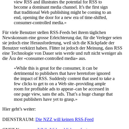
view RSS and illustrates the potential for RSS to
become a dominant media channel. It’s the first sign
that traditional Web publishing might be coming to an
end, opening the door for a new era of time-shifted,
consumer-controlled media.»
Für viele Benutzer stellen RSS-Feeds bei ihrem täglichen
Newskonsum eine grosse Erleichterung dar, für die Verleger seien
sie jedoch eine Herausforderung, weil sich die Klickpfade der
Benutzer verkürzt haben. Flitter ist jedoch der Meinung, dass RSS
eine Technologie von Dauer sein werde und ruft nicht weniger als
die Ära der «consumer-controlled media» aus.
«While this is great for the consumer, it can be
detrimental to publishers that have heretofore ignored
the impact of RSS. Suddenly content that used to take a
few clicks to get to on a Web site–providing ample
room for profitable ads to appear–can be accessed in
one page view, sans the ads. That’s a huge change that
most publishers have yet to grasp.»
Hier geht’s weiter:
DIENSTRAUM:
Die NZZ will keinen RSS-Feed