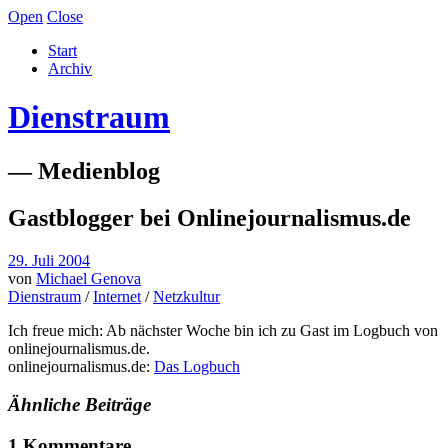
Open
Close
Start
Archiv
Dienstraum
— Medienblog
Gastblogger bei Onlinejournalismus.de
29. Juli 2004
von
Michael Genova
Dienstraum
/
Internet
/
Netzkultur
Ich freue mich: Ab nächster Woche bin ich zu Gast im Logbuch von
onlinejournalismus.de.
onlinejournalismus.de:
Das Logbuch
Ähnliche Beiträge
1 Kommentare