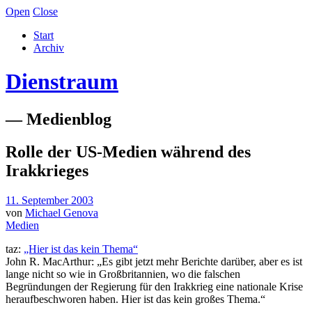
Open
Close
Start
Archiv
Dienstraum
— Medienblog
Rolle der US-Medien während des
Irakkrieges
11. September 2003
von
Michael Genova
Medien
taz:
„Hier ist das kein Thema“
John R. MacArthur: „Es gibt jetzt mehr Berichte darüber, aber es ist
lange nicht so wie in Großbritannien, wo die falschen
Begründungen der Regierung für den Irakkrieg eine nationale Krise
heraufbeschworen haben. Hier ist das kein großes Thema.“