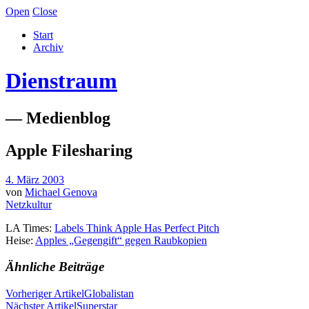
Open
Close
Start
Archiv
Dienstraum
— Medienblog
Apple Filesharing
4. März 2003
von
Michael Genova
Netzkultur
LA Times:
Labels Think Apple Has Perfect Pitch
Heise:
Apples „Gegengift“ gegen Raubkopien
Ähnliche Beiträge
Vorheriger Artikel
Globalistan
Nächster Artikel
Superstar