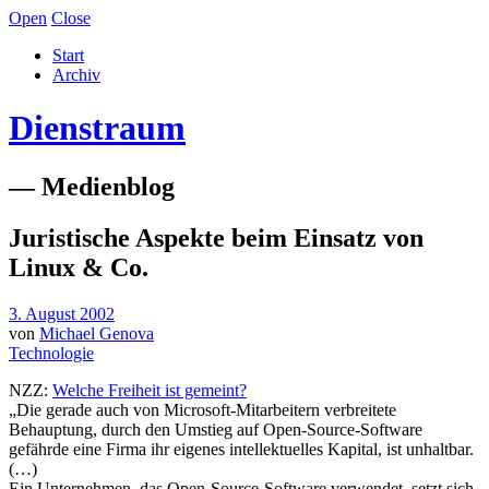
Open
Close
Start
Archiv
Dienstraum
— Medienblog
Juristische Aspekte beim Einsatz von
Linux & Co.
3. August 2002
von
Michael Genova
Technologie
NZZ:
Welche Freiheit ist gemeint?
„Die gerade auch von Microsoft-Mitarbeitern verbreitete
Behauptung, durch den Umstieg auf Open-Source-Software
gefährde eine Firma ihr eigenes intellektuelles Kapital, ist unhaltbar.
(…)
Ein Unternehmen, das Open-Source-Software verwendet, setzt sich