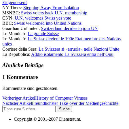
Eidgenossen!
NY Times:
Stepping Away From Isolation
MSNBC:
Swiss voters back U.N. membership
CNN:
U.N. welcomes Swiss yes vote
BBC:
Swiss welcomed into United Nations
Guardian Unlimited:
Switzerland decides to join UN
Le Monde.fr:
La grande Suisse
Le Monde.fr:
La Suisse devient le 190e Etat membre des Nations
unies
Corriere della Sera:
La Svizzera si «arruola» nelle Nazioni Unite
La Repubblica:
Addio isolamento La Svizzera entra nell’Onu
Ähnliche Beiträge
1 Kommentare
Kommentare sind geschlossen.
Vorheriger Artikel
History of Computer Viruses
Nächster Artikel
Freundlichster Take-over der Mediengeschichte
Suche
Copyright © 2001-2007 Dienstraum.