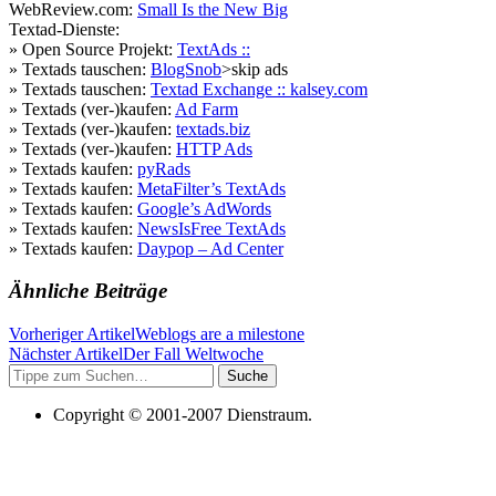
WebReview.com:
Small Is the New Big
Textad-Dienste:
» Open Source Projekt:
TextAds ::
» Textads tauschen:
BlogSnob
>skip ads
» Textads tauschen:
Textad Exchange :: kalsey.com
» Textads (ver-)kaufen:
Ad Farm
» Textads (ver-)kaufen:
textads.biz
» Textads (ver-)kaufen:
HTTP Ads
» Textads kaufen:
pyRads
» Textads kaufen:
MetaFilter’s TextAds
» Textads kaufen:
Google’s AdWords
» Textads kaufen:
NewsIsFree TextAds
» Textads kaufen:
Daypop – Ad Center
Ähnliche Beiträge
Vorheriger Artikel
Weblogs are a milestone
Nächster Artikel
Der Fall Weltwoche
Suche
Copyright © 2001-2007 Dienstraum.