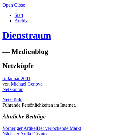
Open
Close
Start
Archiv
Dienstraum
— Medienblog
Netzköpfe
6. Januar 2001
von
Michael Genova
Netzkultur
Netzköpfe
Führende Persönlichkeiten im Internet.
Ähnliche Beiträge
Vorheriger Artikel
Der verlockende Markt
Nächster Artikel
Crypto